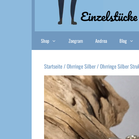
Shop
Zoegram
Andrea
Blog
Startseite
/
Ohrringe Silber
/ Ohrringe Silber Struk