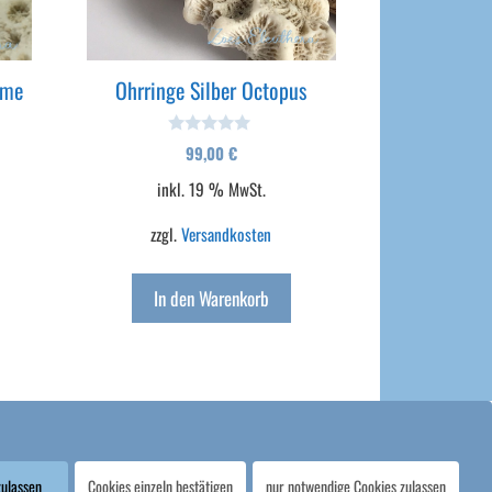
ume
Ohrringe Silber Octopus
0
99,00
€
v
o
inkl. 19 % MwSt.
n
5
zzgl.
Versandkosten
In den Warenkorb
ung & Widerrufsformular
|
Allgemeine Geschäftsbedingungen
zulassen
Cookies einzeln bestätigen
nur notwendige Cookies zulassen