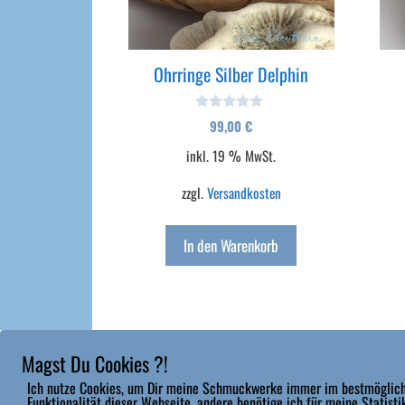
Ohrringe Silber Delphin
0
99,00
€
v
o
inkl. 19 % MwSt.
n
5
zzgl.
Versandkosten
In den Warenkorb
Magst Du Cookies ?!
© 2026 ZOESELEUTHERA.COM
Ich nutze Cookies, um Dir meine Schmuckwerke immer im bestmögliche
Funktionalität dieser Webseite, andere benötige ich für meine Statist