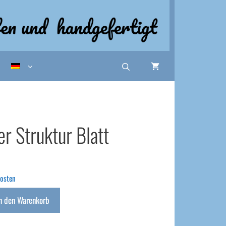
er Struktur Blatt
osten
n den Warenkorb