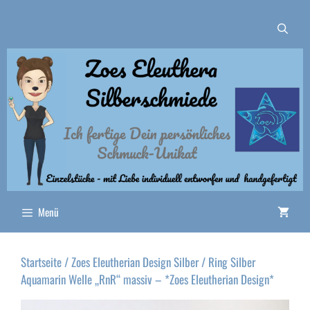
Zum
Inhalt
springen
Menü
Startseite
/
Zoes Eleutherian Design Silber
/ Ring Silber
Aquamarin Welle „RnR“ massiv – *Zoes Eleutherian Design*