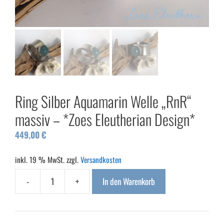
Ring Silber Aquamarin Welle „RnR“
massiv – *Zoes Eleutherian Design*
449,00
€
inkl. 19 % MwSt.
zzgl.
Versandkosten
-
+
In den Warenkorb
Ring
Silber
Aquamarin