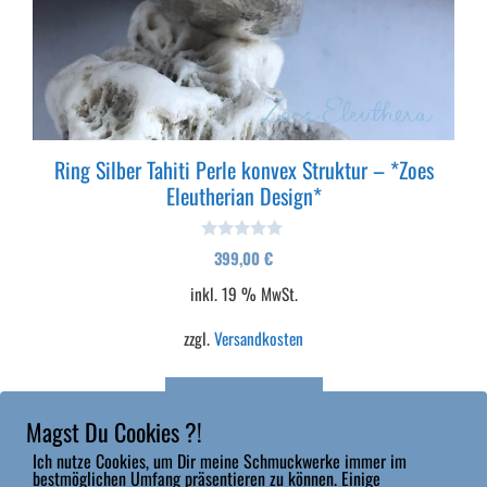
Ring Silber Tahiti Perle konvex Struktur – *Zoes
Eleutherian Design*
0
399,00
€
v
o
inkl. 19 % MwSt.
n
5
zzgl.
Versandkosten
In den Warenkorb
Magst Du Cookies ?!
Ich nutze Cookies, um Dir meine Schmuckwerke immer im
bestmöglichen Umfang präsentieren zu können. Einige